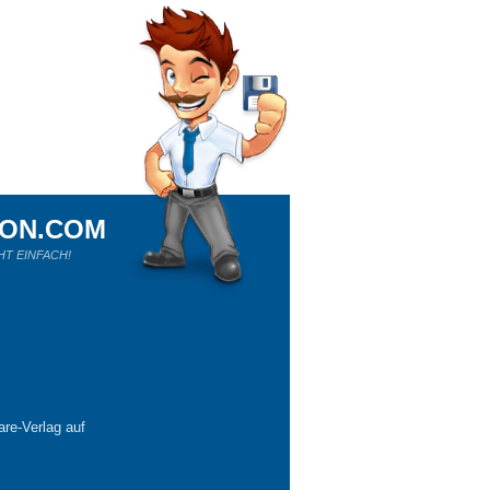
ION.COM
HT EINFACH!
re-Verlag auf