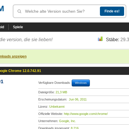
M
oid
Spiele
die version, die sie lieben!
Stäbe:
29.
nloads anzeigen
ogle Chrome 12.0.742.91
91
Verfügbare Downloads:
Windows
Dateigröße:
21,3 MB
Erscheinungsdatum:
Jun 06, 2011
Lizenz:
Unbekannt
Offizielle Website:
http://www.google.com/chrome/
Unternehmen:
Google, Inc.
Downloads insgesamt:
8.216