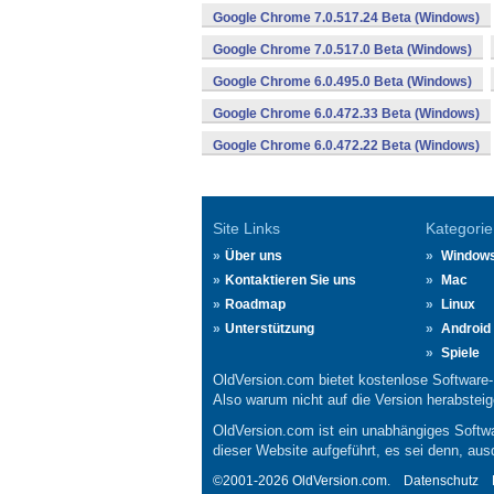
Google Chrome 7.0.517.24 Beta (Windows)
Google Chrome 7.0.517.0 Beta (Windows)
Google Chrome 6.0.495.0 Beta (Windows)
Google Chrome 6.0.472.33 Beta (Windows)
Google Chrome 6.0.472.22 Beta (Windows)
Site Links
Kategorie
Über uns
Window
Kontaktieren Sie uns
Mac
Roadmap
Linux
Unterstützung
Android
Spiele
OldVersion.com bietet kostenlose Software
Also warum nicht auf die Version herabsteige
OldVersion.com ist ein unabhängiges Softwa
dieser Website aufgeführt, es sei denn, aus
©2001-2026 OldVersion.com.
Datenschutz