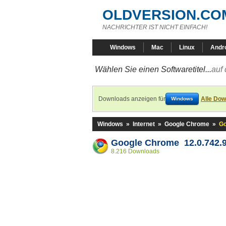
OLDVERSION.CO
NACHRICHTER IST NICHT EINFACH!
Windows
Mac
Linux
Andr
Wählen Sie einen Softwaretitel...
auf 
Downloads anzeigen für
Alle Dow
Windows
Windows
»
Internet
»
Google Chrome
»
Go
Google Chrome 12.0.742.
8.216 Downloads