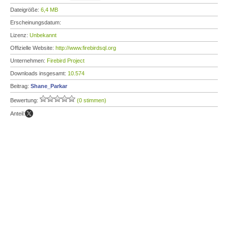
Dateigröße:
6,4 MB
Erscheinungsdatum:
Lizenz:
Unbekannt
Offizielle Website:
http://www.firebirdsql.org
Unternehmen:
Firebird Project
Downloads insgesamt:
10.574
Beitrag:
Shane_Parkar
Bewertung:
(0 stimmen)
Anteil: