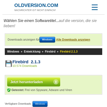
OLDVERSION.COM
NACHRICHTER IST NICHT EINFACH!
Wählen Sie einen Softwaretitel...
auf die version, die sie
lieben!
Downloads anzeigen für
Alle Downloads anzeigen
Windows
Windows
»
Entwicklung
»
Firebird
»
Firebird 2.1.3
Firebird 2.1.3
10.574 Downloads
Jetzt herunterladen
Getestet:
Frei von Spyware, Adware und Viren
Verfügbare Downloads:
Windows