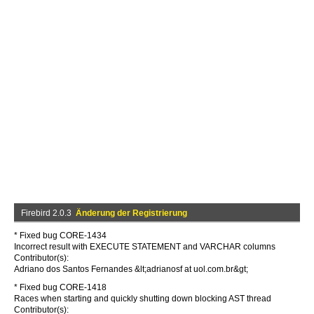
Firebird 2.0.3
Änderung der Registrierung
* Fixed bug CORE-1434
Incorrect result with EXECUTE STATEMENT and VARCHAR columns
Contributor(s):
Adriano dos Santos Fernandes &lt;adrianosf at uol.com.br&gt;
* Fixed bug CORE-1418
Races when starting and quickly shutting down blocking AST thread
Contributor(s):