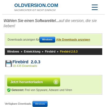
OLDVERSION.COM
NACHRICHTER IST NICHT EINFACH!
Wählen Sie einen Softwaretitel...
auf die version, die sie
lieben!
Downloads anzeigen für
Alle Downloads anzeigen
Windows
Windows
»
Entwicklung
»
Firebird
»
Firebird 2.0.3
Firebird 2.0.3
10.435 Downloads
Jetzt herunterladen
Getestet:
Frei von Spyware, Adware und Viren
Verfügbare Downloads:
Windows