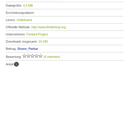
Dateigröße:
4,3 MB
Erscheinungsdatum:
Lizenz:
Unbekannt
Offizielle Website:
http://www.firebirdsql.org
Unternehmen:
Firebird Project
Downloads insgesamt:
10.435
Beitrag:
Shane_Parkar
Bewertung:
(0 stimmen)
Anteil: