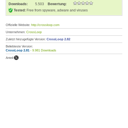
Downloads:
5.503
Bewertung:
Tested:
Free from spyware, adware and viruses
Offizielle Website:
http://crossloop.com
Unternehmen:
CrossLoop
Zuletzt hinzugefügte Version:
CrossLoop 2.82
Beliebteste Version:
CrossLoop 2.81
- 9.981 Downloads
Anteil: