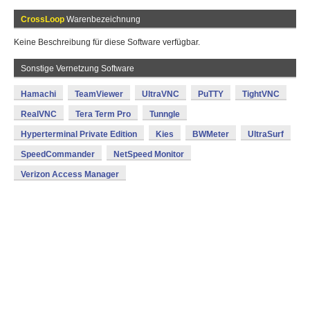
CrossLoop
Warenbezeichnung
Keine Beschreibung für diese Software verfügbar.
Sonstige Vernetzung Software
Hamachi
TeamViewer
UltraVNC
PuTTY
TightVNC
RealVNC
Tera Term Pro
Tunngle
Hyperterminal Private Edition
Kies
BWMeter
UltraSurf
SpeedCommander
NetSpeed Monitor
Verizon Access Manager