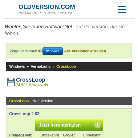
OLDVERSION.COM
NACHRICHTER IST NICHT EINFACH!
Wählen Sie einen Softwaretitel...
auf die version, die sie
lieben!
Zeige Versionen für
Alle Versionen anzeigen
Windows
Windows
»
Vernetzung
»
CrossLoop
CrossLoop
74.503 Downloads
CrossLoop
Letzte Version
CrossLoop 2.82
Jetzt herunterladen
Freigegeben:
Unbekannt
Größe:
Unbekannt