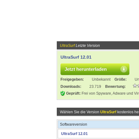
UltraSurf
Letzte Version
UltraSurf 12.01
Jetzt herunterladen
Freigegeben:
Unbekannt
Größe:
Un
Downloads:
23.719
Bewertung:
Geprüft:
Frei von Spyware, Adware und Vi
Wählen Sie die Version
UltraSurf
kostenlos he
Softwareversion
UltraSurf 12.01