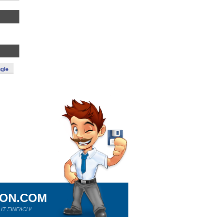
gle
ION.COM
HT EINFACH!