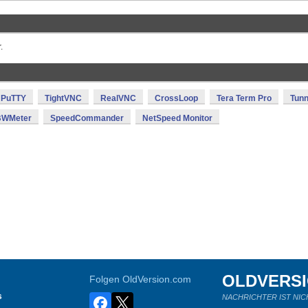
.
PuTTY
TightVNC
RealVNC
CrossLoop
Tera Term Pro
Tunn
BWMeter
SpeedCommander
NetSpeed Monitor
OLDVERS
Folgen OldVersion.com
s
NACHRICHTER IST NIC