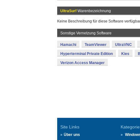
UltraSurf
Warenbezeichnung
Keine Beschreibung für diese Software verfügbar
Sonstige Vernetzung Software
Hamachi
TeamViewer
UltraVNC
Hyperterminal Private Edition
Kies
Verizon Access Manager
Site Links
Kategorie
Über uns
Window