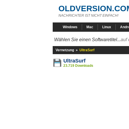
OLDVERSION.CO
NACHRICHTER IST NICHT EINFACH!
Windows
Mac
Linux
Andr
Wählen Sie einen Softwaretitel...
auf 
Vernetzung
»
UltraSurf
UltraSurf
23.719 Downloads