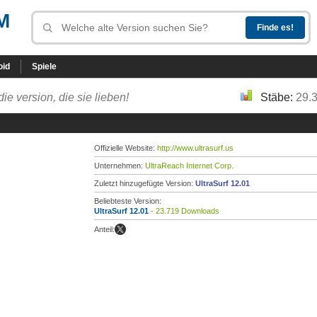
M
oid
Spiele
die version, die sie lieben!
Stäbe:
29.
Offizielle Website:
http://www.ultrasurf.us
Unternehmen:
UltraReach Internet Corp.
Zuletzt hinzugefügte Version:
UltraSurf 12.01
Beliebteste Version:
UltraSurf 12.01
- 23.719 Downloads
Anteil: