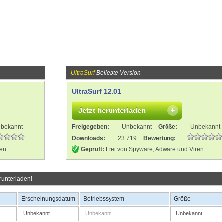
UltraSurf
Beliebte Version
UltraSurf 12.01
Jetzt herunterladen
bekannt
Freigegeben:
Unbekannt
Größe:
Unbekannt
Downloads:
23.719
Bewertung:
ren
Geprüft:
Frei von Spyware, Adware und Viren
runterladen!
Erscheinungsdatum
Betriebssystem
Größe
Unbekannt
Unbekannt
Unbekannt