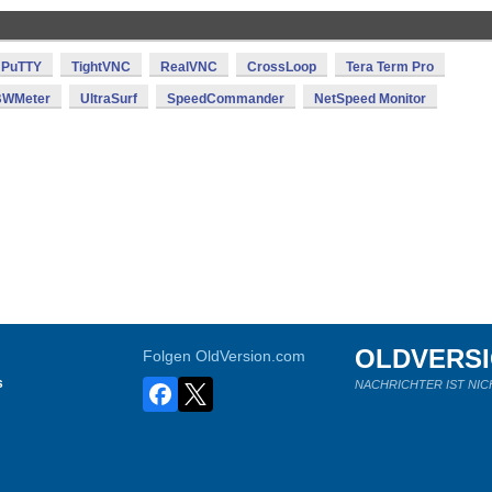
PuTTY
TightVNC
RealVNC
CrossLoop
Tera Term Pro
BWMeter
UltraSurf
SpeedCommander
NetSpeed Monitor
OLDVERS
Folgen OldVersion.com
s
NACHRICHTER IST NIC