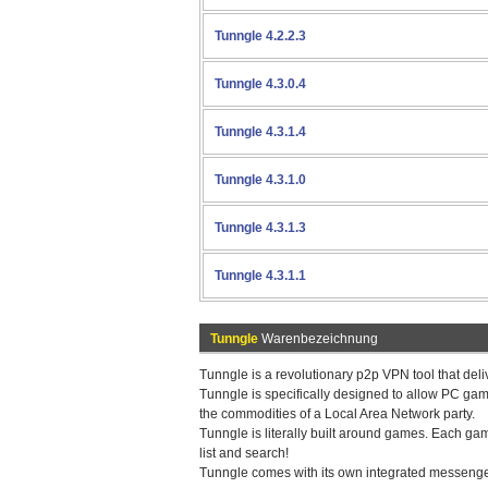
Tunngle 4.2.2.3
Tunngle 4.3.0.4
Tunngle 4.3.1.4
Tunngle 4.3.1.0
Tunngle 4.3.1.3
Tunngle 4.3.1.1
Tunngle
Warenbezeichnung
Tunngle is a revolutionary p2p VPN tool that deli
Tunngle is specifically designed to allow PC game
the commodities of a Local Area Network party.
Tunngle is literally built around games. Each g
list and search!
Tunngle comes with its own integrated messenger