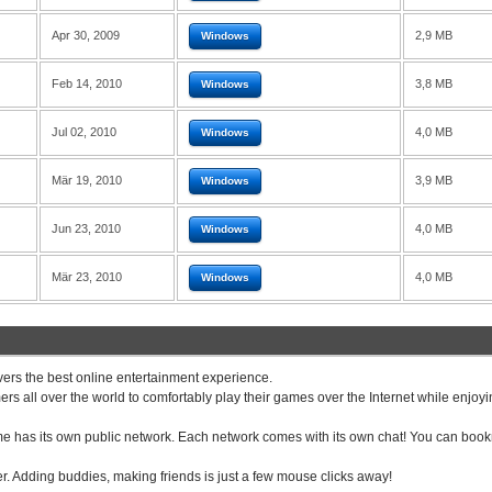
Apr 30, 2009
2,9 MB
Windows
Feb 14, 2010
3,8 MB
Windows
Jul 02, 2010
4,0 MB
Windows
Mär 19, 2010
3,9 MB
Windows
Jun 23, 2010
4,0 MB
Windows
Mär 23, 2010
4,0 MB
Windows
vers the best online entertainment experience.
rs all over the world to comfortably play their games over the Internet while enjoyi
ame has its own public network. Each network comes with its own chat! You can boo
. Adding buddies, making friends is just a few mouse clicks away!