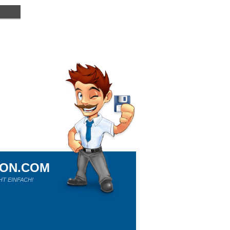
ION.COM
HT EINFACH!