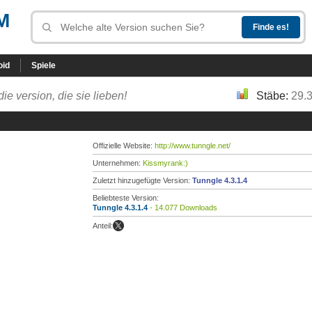
M
oid
Spiele
die version, die sie lieben!
Stäbe:
29.
Offizielle Website:
http://www.tunngle.net/
Unternehmen:
Kissmyrank:)
Zuletzt hinzugefügte Version:
Tunngle 4.3.1.4
Beliebteste Version:
Tunngle 4.3.1.4
- 14.077 Downloads
Anteil: