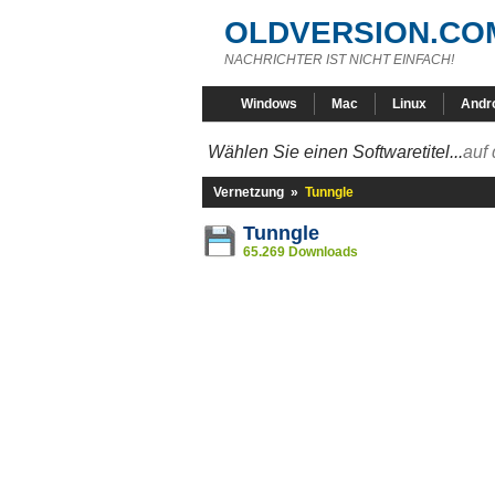
OLDVERSION.CO
NACHRICHTER IST NICHT EINFACH!
Windows
Mac
Linux
Andr
Wählen Sie einen Softwaretitel...
auf 
Vernetzung
»
Tunngle
Tunngle
65.269 Downloads