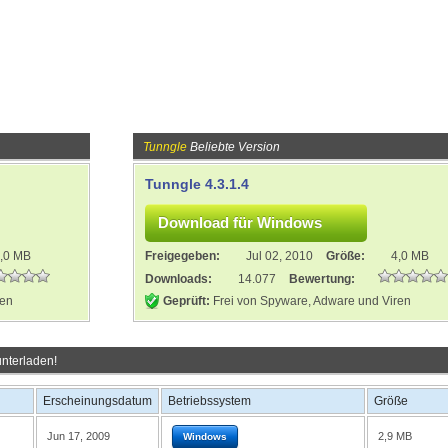
Tunngle
Beliebte Version
Tunngle 4.3.1.4
,0 MB
Freigegeben:
Jul 02, 2010
Größe:
4,0 MB
Downloads:
14.077
Bewertung:
ren
Geprüft:
Frei von Spyware, Adware und Viren
nterladen!
Erscheinungsdatum
Betriebssystem
Größe
Jun 17, 2009
2,9 MB
Windows