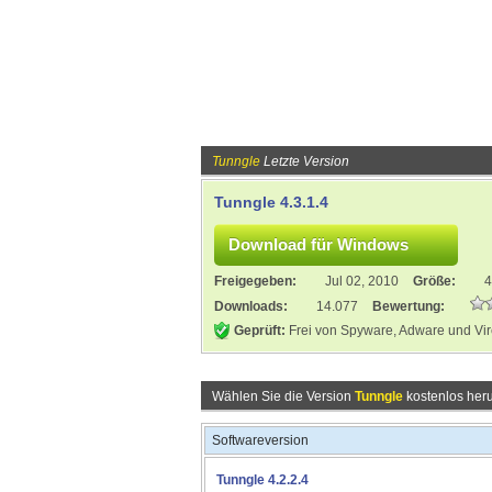
Tunngle
Letzte Version
Tunngle 4.3.1.4
Freigegeben:
Jul 02, 2010
Größe:
4
Downloads:
14.077
Bewertung:
Geprüft:
Frei von Spyware, Adware und Vi
Wählen Sie die Version
Tunngle
kostenlos heru
Softwareversion
Tunngle 4.2.2.4