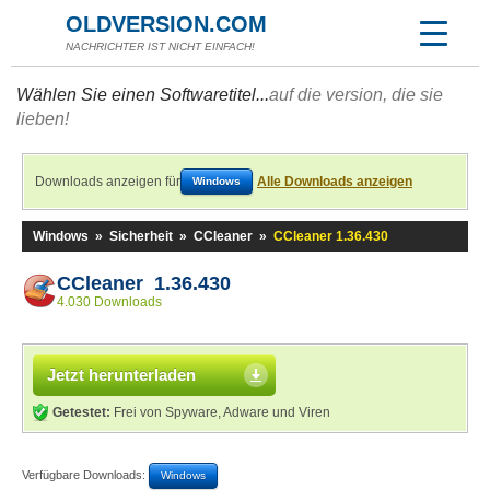
OLDVERSION.COM
NACHRICHTER IST NICHT EINFACH!
Wählen Sie einen Softwaretitel...
auf die version, die sie
lieben!
Downloads anzeigen für
Alle Downloads anzeigen
Windows
Windows
»
Sicherheit
»
CCleaner
»
CCleaner 1.36.430
CCleaner 1.36.430
4.030 Downloads
Jetzt herunterladen
Getestet:
Frei von Spyware, Adware und Viren
Verfügbare Downloads:
Windows