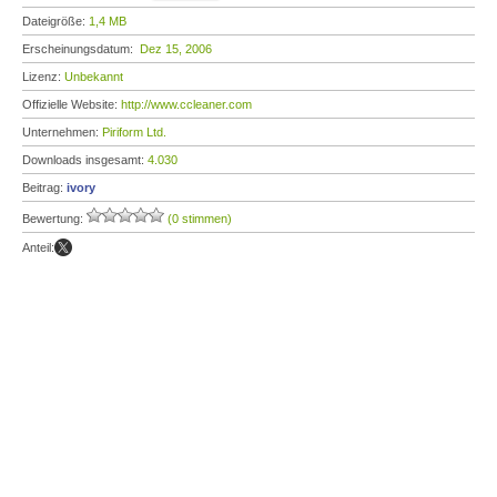
Dateigröße:
1,4 MB
Erscheinungsdatum:
Dez 15, 2006
Lizenz:
Unbekannt
Offizielle Website:
http://www.ccleaner.com
Unternehmen:
Piriform Ltd.
Downloads insgesamt:
4.030
Beitrag:
ivory
Bewertung:
(0 stimmen)
Anteil: