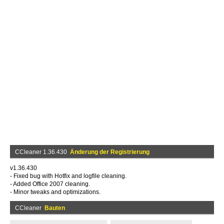
CCleaner 1.36.430
Änderung der Registrierung
v1.36.430
- Fixed bug with Hotfix and logfile cleaning.
- Added Office 2007 cleaning.
- Minor tweaks and optimizations.
CCleaner
Bauten