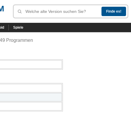
M
oid
Spiele
.949 Programmen