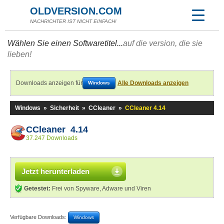
OLDVERSION.COM
NACHRICHTER IST NICHT EINFACH!
Wählen Sie einen Softwaretitel...
auf die version, die sie
lieben!
Downloads anzeigen für
Alle Downloads anzeigen
Windows
Windows
»
Sicherheit
»
CCleaner
»
CCleaner 4.14
CCleaner 4.14
37.247 Downloads
Jetzt herunterladen
Getestet:
Frei von Spyware, Adware und Viren
Verfügbare Downloads:
Windows