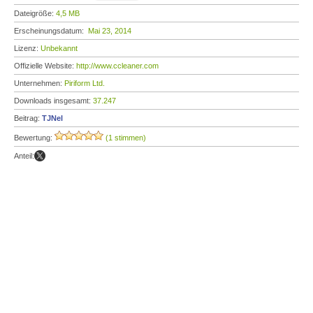
Dateigröße:
4,5 MB
Erscheinungsdatum:
Mai 23, 2014
Lizenz:
Unbekannt
Offizielle Website:
http://www.ccleaner.com
Unternehmen:
Piriform Ltd.
Downloads insgesamt:
37.247
Beitrag:
TJNel
Bewertung:
(1 stimmen)
Anteil: