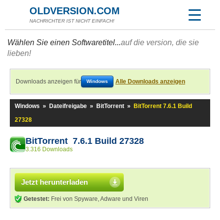
OLDVERSION.COM
NACHRICHTER IST NICHT EINFACH!
Wählen Sie einen Softwaretitel...
auf die version, die sie
lieben!
Downloads anzeigen für
Alle Downloads anzeigen
Windows
Windows
»
Dateifreigabe
»
BitTorrent
»
BitTorrent 7.6.1 Build
27328
BitTorrent 7.6.1 Build 27328
3.316 Downloads
Jetzt herunterladen
Getestet:
Frei von Spyware, Adware und Viren