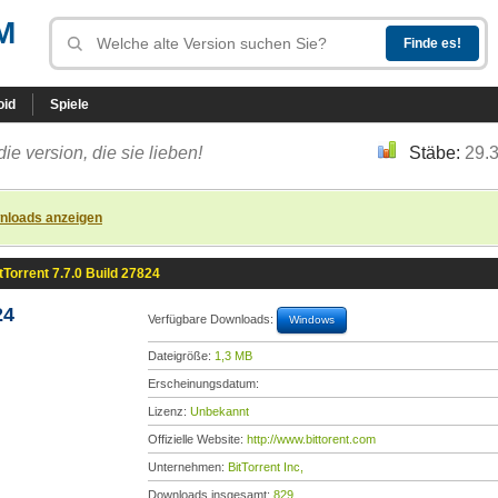
M
oid
Spiele
die version, die sie lieben!
Stäbe:
29.
nloads anzeigen
tTorrent 7.7.0 Build 27824
24
Verfügbare Downloads:
Windows
Dateigröße:
1,3 MB
Erscheinungsdatum:
Lizenz:
Unbekannt
Offizielle Website:
http://www.bittorent.com
Unternehmen:
BitTorrent Inc,
Downloads insgesamt:
829