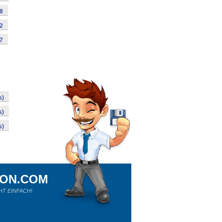
98
92
87
s)
s)
s)
ION.COM
HT EINFACH!