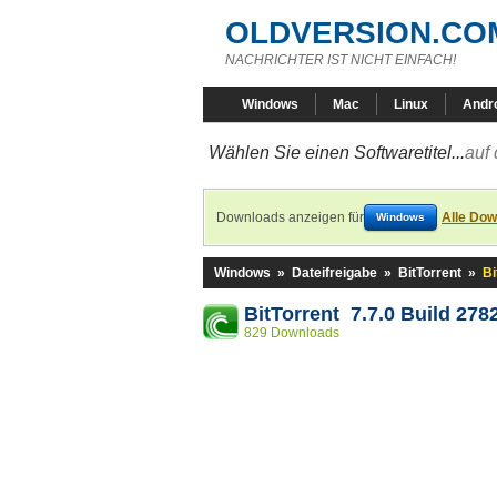
OLDVERSION.CO
NACHRICHTER IST NICHT EINFACH!
Windows
Mac
Linux
Andr
Wählen Sie einen Softwaretitel...
auf 
Downloads anzeigen für
Alle Dow
Windows
Windows
»
Dateifreigabe
»
BitTorrent
»
Bi
BitTorrent 7.7.0 Build 278
829 Downloads