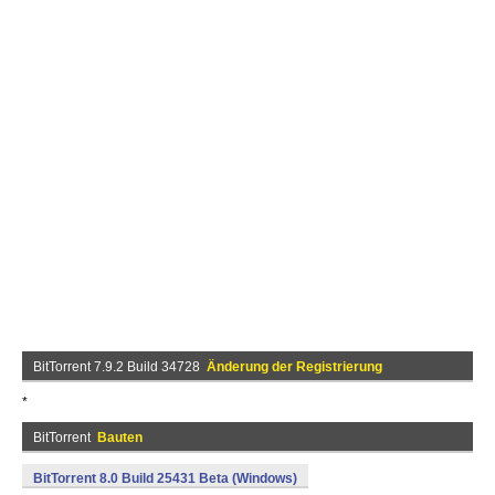
BitTorrent 7.9.2 Build 34728
Änderung der Registrierung
*
BitTorrent
Bauten
BitTorrent 8.0 Build 25431 Beta (Windows)