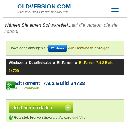
OLDVERSION.COM
NACHRICHTER IST NICHT EINFACH!
Wählen Sie einen Softwaretitel...
auf die version, die sie
lieben!
Downloads anzeigen für
Alle Downloads anzeigen
Windows
Windows
»
Dateifreigabe
»
BitTorrent
»
BitTorrent 7.9.2 Build
34728
BitTorrent 7.9.2 Build 34728
411 Downloads
Jetzt herunterladen
Getestet:
Frei von Spyware, Adware und Viren