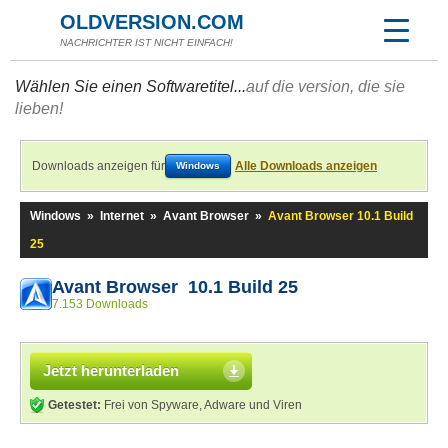
OLDVERSION.COM
NACHRICHTER IST NICHT EINFACH!
Wählen Sie einen Softwaretitel...
auf die version, die sie
lieben!
Downloads anzeigen für
Alle Downloads anzeigen
Windows
Windows
»
Internet
»
Avant Browser
»
Avant Browser 10.1 Build
25
Avant Browser 10.1 Build 25
7.153 Downloads
Jetzt herunterladen
Getestet:
Frei von Spyware, Adware und Viren