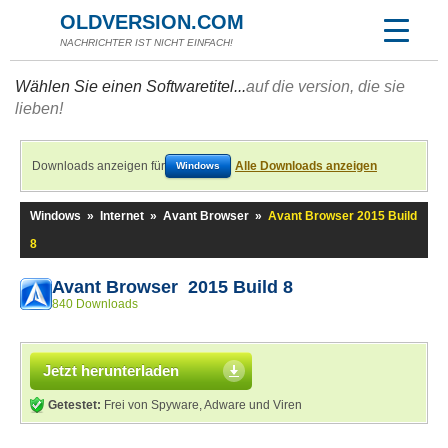
OLDVERSION.COM
NACHRICHTER IST NICHT EINFACH!
Wählen Sie einen Softwaretitel...
auf die version, die sie
lieben!
Downloads anzeigen für
Alle Downloads anzeigen
Windows
Windows
»
Internet
»
Avant Browser
»
Avant Browser 2015 Build
8
Avant Browser 2015 Build 8
840 Downloads
Jetzt herunterladen
Getestet:
Frei von Spyware, Adware und Viren