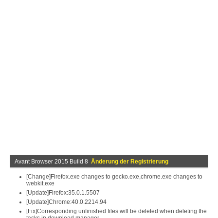
Avant Browser 2015 Build 8
Änderung der Registrierung
[Change]Firefox.exe changes to gecko.exe,chrome.exe changes to
webkit.exe
[Update]Firefox:35.0.1.5507
[Update]Chrome:40.0.2214.94
[Fix]Corresponding unfinished files will be deleted when deleting the