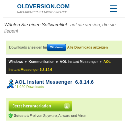
OLDVERSION.COM
NACHRICHTER IST NICHT EINFACH!
Wählen Sie einen Softwaretitel...
auf die version, die sie
lieben!
Downloads anzeigen für
Alle Downloads anzeigen
Windows
Windows
»
Kommunikation
»
AOL Instant Messenger
»
AOL
Instant Messenger 6.8.14.6
AOL Instant Messenger 6.8.14.6
11.920 Downloads
Jetzt herunterladen
Getestet:
Frei von Spyware, Adware und Viren