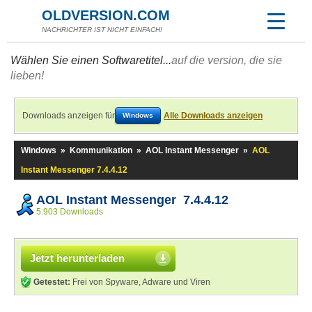
OLDVERSION.COM
NACHRICHTER IST NICHT EINFACH!
Wählen Sie einen Softwaretitel...
auf die version, die sie
lieben!
Downloads anzeigen für
Alle Downloads anzeigen
Windows
Windows
»
Kommunikation
»
AOL Instant Messenger
»
AOL
Instant Messenger 7.4.4.12
AOL Instant Messenger 7.4.4.12
5.903 Downloads
Jetzt herunterladen
Getestet:
Frei von Spyware, Adware und Viren