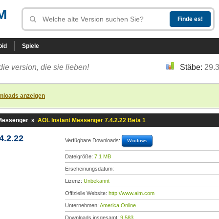
M
oid
Spiele
die version, die sie lieben!
Stäbe:
29.
nloads anzeigen
 Messenger
»
AOL Instant Messenger 7.4.2.22 Beta 1
4.2.22
Verfügbare Downloads:
Windows
Dateigröße:
7,1 MB
Erscheinungsdatum:
Lizenz:
Unbekannt
Offizielle Website:
http://www.aim.com
Unternehmen:
America Online
Downloads insgesamt:
9.583