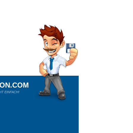
ION.COM
HT EINFACH!