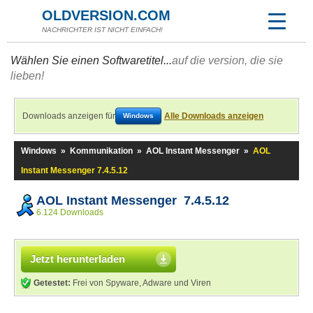
OLDVERSION.COM
NACHRICHTER IST NICHT EINFACH!
Wählen Sie einen Softwaretitel...
auf die version, die sie
lieben!
Downloads anzeigen für
Alle Downloads anzeigen
Windows
Windows
»
Kommunikation
»
AOL Instant Messenger
»
AOL
Instant Messenger 7.4.5.12
AOL Instant Messenger 7.4.5.12
6.124 Downloads
Jetzt herunterladen
Getestet:
Frei von Spyware, Adware und Viren