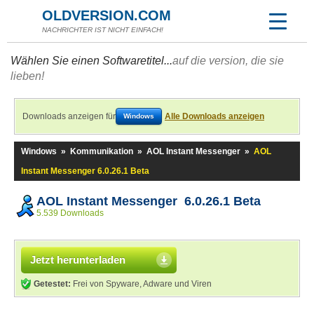
OLDVERSION.COM
NACHRICHTER IST NICHT EINFACH!
Wählen Sie einen Softwaretitel...
auf die version, die sie
lieben!
Downloads anzeigen für
Alle Downloads anzeigen
Windows
Windows
»
Kommunikation
»
AOL Instant Messenger
»
AOL
Instant Messenger 6.0.26.1 Beta
AOL Instant Messenger 6.0.26.1 Beta
5.539 Downloads
Jetzt herunterladen
Getestet:
Frei von Spyware, Adware und Viren