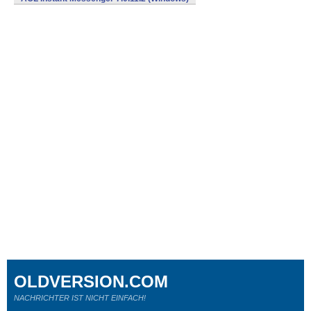
OLDVERSION.COM
NACHRICHTER IST NICHT EINFACH!