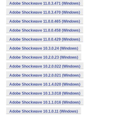
Adobe Shockwave 11.0.3.471 (Windows)
Adobe Shockwave 11.0.3.470 (Windows)
Adobe Shockwave 11.0.0.465 (Windows)
Adobe Shockwave 11.0.0.458 (Windows)
Adobe Shockwave 11.0.0.429 (Windows)
Adobe Shockwave 10.3.0.24 (Windows)
Adobe Shockwave 10.2.0.23 (Windows)
Adobe Shockwave 10.2.0.022 (Windows)
Adobe Shockwave 10.2.0.021 (Windows)
Adobe Shockwave 10.1.4.020 (Windows)
Adobe Shockwave 10.1.3.018 (Windows)
Adobe Shockwave 10.1.1.016 (Windows)
Adobe Shockwave 10.1.0.11 (Windows)