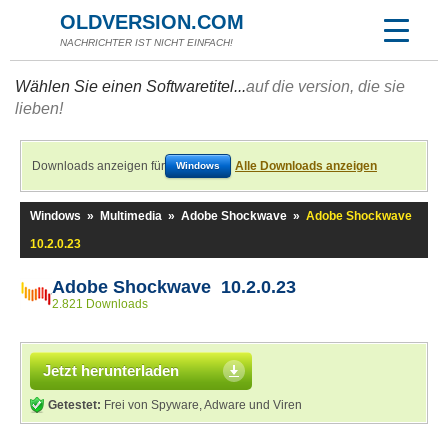
OLDVERSION.COM
NACHRICHTER IST NICHT EINFACH!
Wählen Sie einen Softwaretitel...
auf die version, die sie
lieben!
Downloads anzeigen für
Alle Downloads anzeigen
Windows
Windows
»
Multimedia
»
Adobe Shockwave
»
Adobe Shockwave
10.2.0.23
Adobe Shockwave 10.2.0.23
2.821 Downloads
Jetzt herunterladen
Getestet:
Frei von Spyware, Adware und Viren