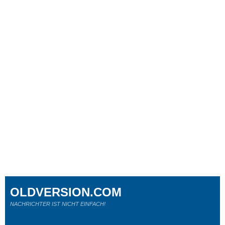
OLDVERSION.COM
NACHRICHTER IST NICHT EINFACH!