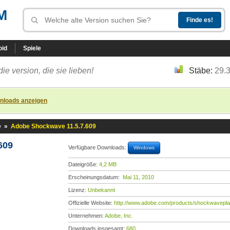
M
oid
Spiele
die version, die sie lieben!
Stäbe:
29.
nloads anzeigen
e
»
Adobe Shockwave 11.5.7.609
609
Verfügbare Downloads:
Windows
Dateigröße:
4,2 MB
Erscheinungsdatum:
Mai 11, 2010
Lizenz:
Unbekannt
Offizielle Website:
http://www.adobe.com/products/shockwavepla
Unternehmen:
Adobe, Inc.
Downloads insgesamt:
680