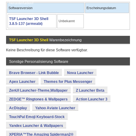
herunterladen!
Softwareversion
Erscheinungsdatum
TSF Launcher 3D Shell
Unbekannt
3.8.5-137 (armeabi)
TSF Launcher 3D Shell
Warenbezeichnung
Keine Beschreibung für diese Software verfügbar.
Sonstige Personalisierung Software
Brave Browser - Link Bubble
Nova Launcher
Apex Launcher
Themes for Plus Messenger
ZenUI Launcher-Theme,Wallpaper
Z Launcher Beta
ZEDGE™ Ringtones & Wallpapers
Action Launcher 3
AcDisplay
Yahoo Aviate Launcher
TouchPal Emoji Keyboard-Stock
Yandex Launcher & Wallpapers
XPERIA™The Amazing Spiderman2®