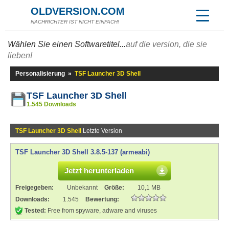
OLDVERSION.COM
NACHRICHTER IST NICHT EINFACH!
Wählen Sie einen Softwaretitel...
auf die version, die sie
lieben!
Personalisierung
»
TSF Launcher 3D Shell
TSF Launcher 3D Shell
1.545 Downloads
TSF Launcher 3D Shell
Letzte Version
TSF Launcher 3D Shell 3.8.5-137 (armeabi)
Jetzt herunterladen
Freigegeben:
Unbekannt
Größe:
10,1 MB
Downloads:
1.545
Bewertung:
Tested:
Free from spyware, adware and viruses