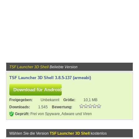
TSF Launcher 3D Shell
Beliebte Version
TSF Launcher 3D Shell 3.8.5-137 (armeabi)
Freigegeben:
Unbekannt
Größe:
10,1 MB
Downloads:
1.545
Bewertung:
Geprüft:
Frei von Spyware, Adware und Viren
Wählen Sie die Version
TSF Launcher 3D Shell
kostenlos