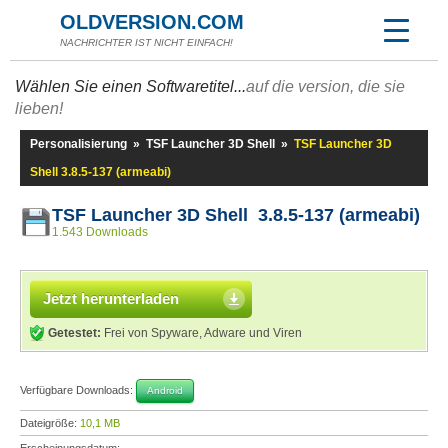
OLDVERSION.COM
NACHRICHTER IST NICHT EINFACH!
Wählen Sie einen Softwaretitel...
auf die version, die sie
lieben!
Personalisierung
»
TSF Launcher 3D Shell
»
TSF Launcher 3D
Shell 3.8.5-137 (armeabi)
TSF Launcher 3D Shell 3.8.5-137 (armeabi)
1.543 Downloads
Jetzt herunterladen
Getestet:
Frei von Spyware, Adware und Viren
Verfügbare Downloads:
Android
Dateigröße:
10,1 MB