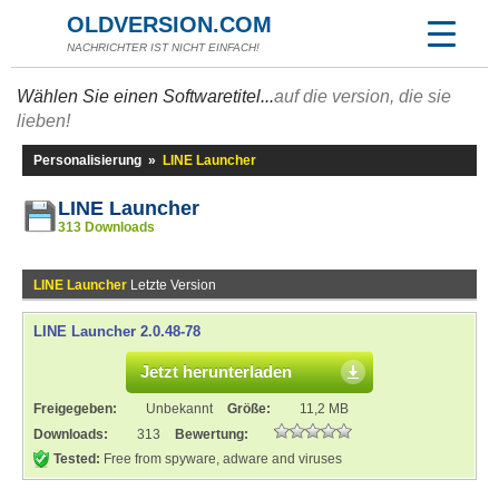
OLDVERSION.COM
NACHRICHTER IST NICHT EINFACH!
Wählen Sie einen Softwaretitel...
auf die version, die sie
lieben!
Personalisierung
»
LINE Launcher
LINE Launcher
313 Downloads
LINE Launcher
Letzte Version
LINE Launcher 2.0.48-78
Jetzt herunterladen
Freigegeben:
Unbekannt
Größe:
11,2 MB
Downloads:
313
Bewertung:
Tested:
Free from spyware, adware and viruses