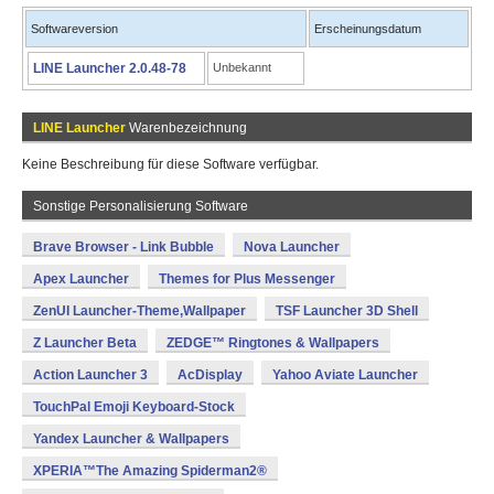
Softwareversion
Erscheinungsdatum
LINE Launcher 2.0.48-78
Unbekannt
LINE Launcher
Warenbezeichnung
Keine Beschreibung für diese Software verfügbar.
Sonstige Personalisierung Software
Brave Browser - Link Bubble
Nova Launcher
Apex Launcher
Themes for Plus Messenger
ZenUI Launcher-Theme,Wallpaper
TSF Launcher 3D Shell
Z Launcher Beta
ZEDGE™ Ringtones & Wallpapers
Action Launcher 3
AcDisplay
Yahoo Aviate Launcher
TouchPal Emoji Keyboard-Stock
Yandex Launcher & Wallpapers
XPERIA™The Amazing Spiderman2®