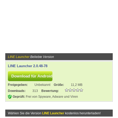
LINE Launcher
Beliebte Version
LINE Launcher 2.0.48-78
Freigegeben:
Unbekannt
Größe:
11,2 MB
Downloads:
313
Bewertung:
Geprüft:
Frei von Spyware, Adware und Viren
Wählen Sie die Version
LINE Launcher
kostenlos herunterladen!