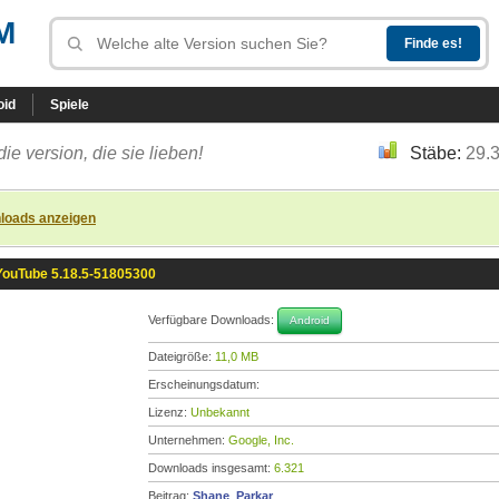
M
oid
Spiele
die version, die sie lieben!
Stäbe:
29.
loads anzeigen
YouTube 5.18.5-51805300
Verfügbare Downloads:
Android
Dateigröße:
11,0 MB
Erscheinungsdatum:
Lizenz:
Unbekannt
Unternehmen:
Google, Inc.
Downloads insgesamt:
6.321
Beitrag:
Shane_Parkar