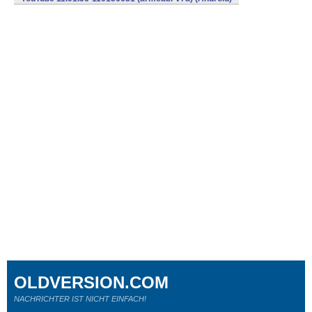
OLDVERSION.COM
NACHRICHTER IST NICHT EINFACH!