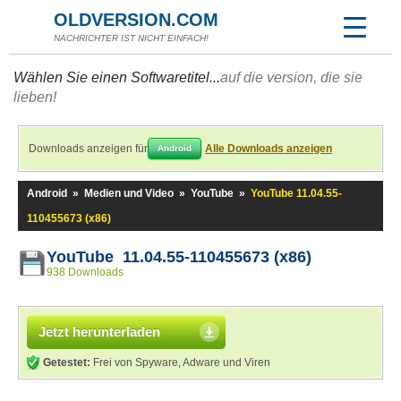
OLDVERSION.COM
NACHRICHTER IST NICHT EINFACH!
Wählen Sie einen Softwaretitel...
auf die version, die sie
lieben!
Downloads anzeigen für
Alle Downloads anzeigen
Android
Android
»
Medien und Video
»
YouTube
»
YouTube 11.04.55-
110455673 (x86)
YouTube 11.04.55-110455673 (x86)
938 Downloads
Jetzt herunterladen
Getestet:
Frei von Spyware, Adware und Viren