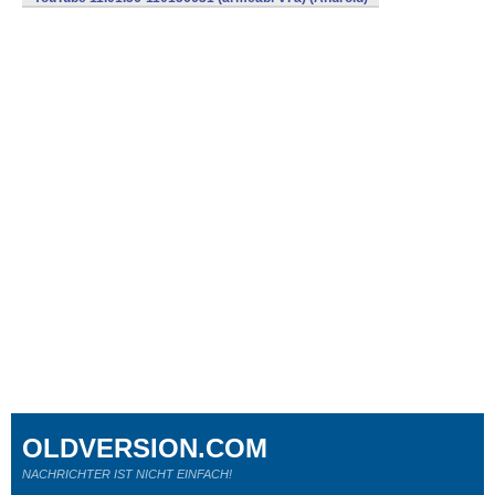
OLDVERSION.COM
NACHRICHTER IST NICHT EINFACH!