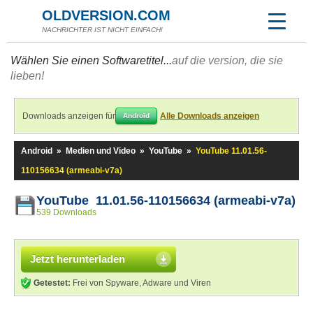
OLDVERSION.COM
NACHRICHTER IST NICHT EINFACH!
Wählen Sie einen Softwaretitel...
auf die version, die sie
lieben!
Downloads anzeigen für
Alle Downloads anzeigen
Android
Android
»
Medien und Video
»
YouTube
»
YouTube 11.01.56-
110156634 (armeabi-v7a)
YouTube 11.01.56-110156634 (armeabi-v7a)
539 Downloads
Jetzt herunterladen
Getestet:
Frei von Spyware, Adware und Viren