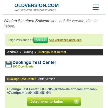
OLDVERSION.COM
NACHRICHTER IST NICHT EINFACH!
Wählen Sie einen Softwaretitel...
auf die version, die sie
lieben!
Zeige Versionen für
Alle Versionen anzeigen
Android
Android
»
Bildung
»
Duolingo Test Center
Duolingo Test Center
190 Downloads
Duolingo Test Center
Letzte Version
Duolingo Test Center 2.0.1-305 (arm64-v8a,armeabi,armeabi-
v7a,mips,mips64,x86,x86_64)
Jetzt herunterladen