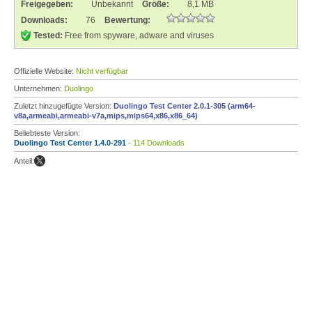
Freigegeben:
Unbekannt
Größe:
8,1 MB
Downloads:
76
Bewertung:
Tested:
Free from spyware, adware and viruses
Offizielle Website:
Nicht verfügbar
Unternehmen:
Duolingo
Zuletzt hinzugefügte Version:
Duolingo Test Center 2.0.1-305 (arm64-
v8a,armeabi,armeabi-v7a,mips,mips64,x86,x86_64)
Beliebteste Version:
Duolingo Test Center 1.4.0-291
- 114 Downloads
Anteil: