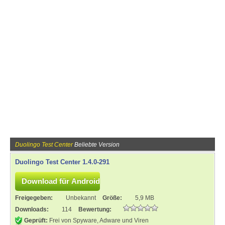
Duolingo Test Center
Beliebte Version
Duolingo Test Center 1.4.0-291
Freigegeben:
Unbekannt
Größe:
5,9 MB
Downloads:
114
Bewertung:
Geprüft:
Frei von Spyware, Adware und Viren