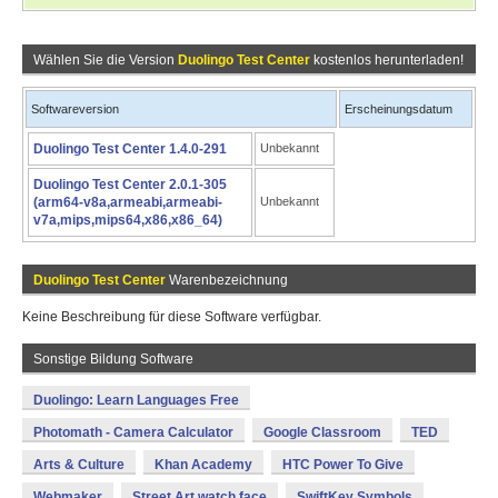
Wählen Sie die Version
Duolingo Test Center
kostenlos herunterladen!
Softwareversion
Erscheinungsdatum
Duolingo Test Center 1.4.0-291
Unbekannt
Duolingo Test Center 2.0.1-305
(arm64-v8a,armeabi,armeabi-
Unbekannt
v7a,mips,mips64,x86,x86_64)
Duolingo Test Center
Warenbezeichnung
Keine Beschreibung für diese Software verfügbar.
Sonstige Bildung Software
Duolingo: Learn Languages Free
Photomath - Camera Calculator
Google Classroom
TED
Arts & Culture
Khan Academy
HTC Power To Give
Webmaker
Street Art watch face
SwiftKey Symbols