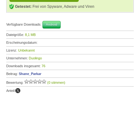
Getestet:
Frei von Spyware, Adware und Viren
Verfügbare Downloads:
Android
Dateigröße:
8,1 MB
Erscheinungsdatum:
Lizenz:
Unbekannt
Unternehmen:
Duolingo
Downloads insgesamt:
76
Beitrag:
Shane_Parkar
Bewertung:
(0 stimmen)
Anteil: