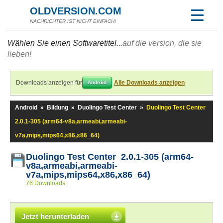
OLDVERSION.COM
NACHRICHTER IST NICHT EINFACH!
Wählen Sie einen Softwaretitel...
auf die version, die sie
lieben!
Downloads anzeigen für
Alle Downloads anzeigen
Android
Android
»
Bildung
»
Duolingo Test Center
»
Duolingo Test Center
2.0.1-305 (arm64-v8a,armeabi,armeabi-
v7a,mips,mips64,x86,x86_64)
Duolingo Test Center 2.0.1-305 (arm64-
v8a,armeabi,armeabi-
v7a,mips,mips64,x86,x86_64)
76 Downloads
Jetzt herunterladen