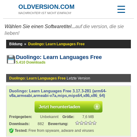
OLDVERSION.COM
NACHRICHTER IST NICHT EINFACH!
Wählen Sie einen Softwaretitel...
auf die version, die sie
lieben!
Bildung
»
Duolingo: Learn Languages Free
Duolingo: Learn Languages Free
5.410 Downloads
Duolingo: Learn Languages Free
Letzte Version
Duolingo: Learn Languages Free 3.17.3-281 (arm64-
v8a,armeabi,armeabi-v7a,mips,mips64,x86,x86_64)
Jetzt herunterladen
Freigegeben:
Unbekannt
Größe:
7,6 MB
Downloads:
882
Bewertung:
Tested:
Free from spyware, adware and viruses