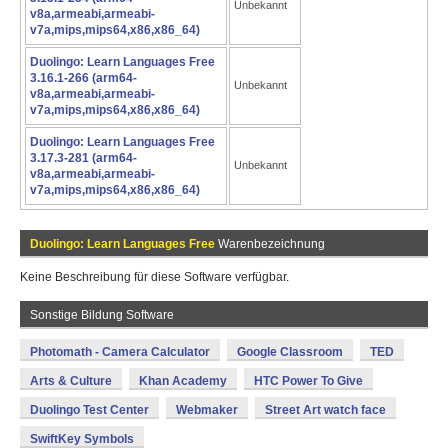
Unbekannt
v8a,armeabi,armeabi-
v7a,mips,mips64,x86,x86_64)
Duolingo: Learn Languages Free
3.16.1-266 (arm64-
Unbekannt
v8a,armeabi,armeabi-
v7a,mips,mips64,x86,x86_64)
Duolingo: Learn Languages Free
3.17.3-281 (arm64-
Unbekannt
v8a,armeabi,armeabi-
v7a,mips,mips64,x86,x86_64)
Duolingo: Learn Languages Free
Warenbezeichnung
Keine Beschreibung für diese Software verfügbar.
Sonstige Bildung Software
Photomath - Camera Calculator
Google Classroom
TED
Arts & Culture
Khan Academy
HTC Power To Give
Duolingo Test Center
Webmaker
Street Art watch face
SwiftKey Symbols