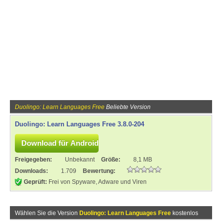
Duolingo: Learn Languages Free
Beliebte Version
Duolingo: Learn Languages Free 3.8.0-204
Freigegeben:
Unbekannt
Größe:
8,1 MB
Downloads:
1.709
Bewertung:
Geprüft:
Frei von Spyware, Adware und Viren
Wählen Sie die Version
Duolingo: Learn Languages Free
kostenlos