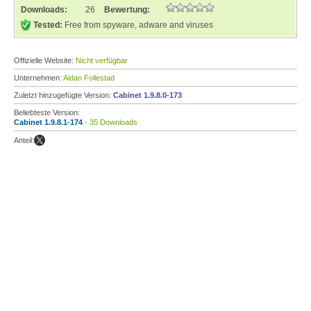
Downloads:
26
Bewertung:
Tested:
Free from spyware, adware and viruses
Offizielle Website:
Nicht verfügbar
Unternehmen:
Aidan Follestad
Zuletzt hinzugefügte Version:
Cabinet 1.9.8.0-173
Beliebteste Version:
Cabinet 1.9.8.1-174
- 35 Downloads
Anteil: