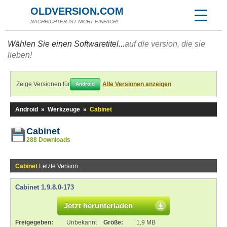
OLDVERSION.COM
NACHRICHTER IST NICHT EINFACH!
Wählen Sie einen Softwaretitel...
auf die version, die sie
lieben!
Zeige Versionen für
Alle Versionen anzeigen
Android
Android
»
Werkzeuge
»
Cabinet
Cabinet
288 Downloads
Cabinet
Letzte Version
Cabinet 1.9.8.0-173
Jetzt herunterladen
Freigegeben:
Unbekannt
Größe:
1,9 MB