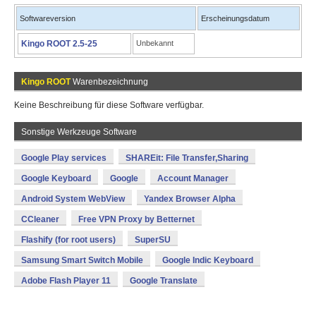
Softwareversion
Erscheinungsdatum
Kingo ROOT 2.5-25
Unbekannt
Kingo ROOT
Warenbezeichnung
Keine Beschreibung für diese Software verfügbar.
Sonstige Werkzeuge Software
Google Play services
SHAREit: File Transfer,Sharing
Google Keyboard
Google
Account Manager
Android System WebView
Yandex Browser Alpha
CCleaner
Free VPN Proxy by Betternet
Flashify (for root users)
SuperSU
Samsung Smart Switch Mobile
Google Indic Keyboard
Adobe Flash Player 11
Google Translate