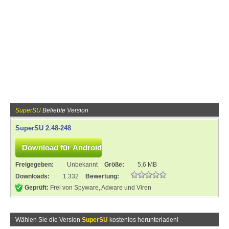
SuperSU
Beliebte Version
SuperSU 2.48-248
Freigegeben:
Unbekannt
Größe:
5,6 MB
Downloads:
1.332
Bewertung:
Geprüft:
Frei von Spyware, Adware und Viren
Wählen Sie die Version
SuperSU
kostenlos herunterladen!