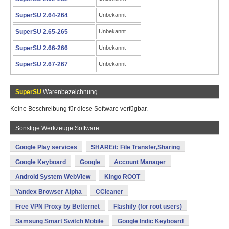
SuperSU 2.64-264
Unbekannt
SuperSU 2.65-265
Unbekannt
SuperSU 2.66-266
Unbekannt
SuperSU 2.67-267
Unbekannt
SuperSU
Warenbezeichnung
Keine Beschreibung für diese Software verfügbar.
Sonstige Werkzeuge Software
Google Play services
SHAREit: File Transfer,Sharing
Google Keyboard
Google
Account Manager
Android System WebView
Kingo ROOT
Yandex Browser Alpha
CCleaner
Free VPN Proxy by Betternet
Flashify (for root users)
Samsung Smart Switch Mobile
Google Indic Keyboard