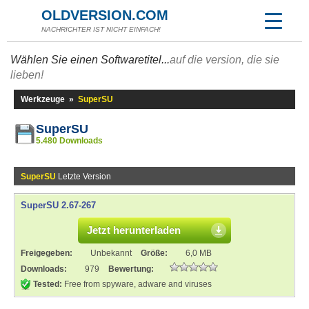
OLDVERSION.COM
NACHRICHTER IST NICHT EINFACH!
Wählen Sie einen Softwaretitel...
auf die version, die sie
lieben!
Werkzeuge
»
SuperSU
SuperSU
5.480 Downloads
SuperSU
Letzte Version
SuperSU 2.67-267
Jetzt herunterladen
Freigegeben:
Unbekannt
Größe:
6,0 MB
Downloads:
979
Bewertung:
Tested:
Free from spyware, adware and viruses