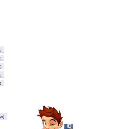
)
)
)
)
)
ws)