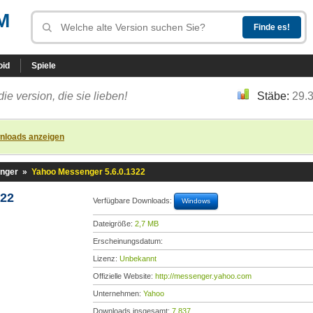
M
oid
Spiele
die version, die sie lieben!
Stäbe:
29.
nloads anzeigen
nger
»
Yahoo Messenger 5.6.0.1322
322
Verfügbare Downloads:
Windows
Dateigröße:
2,7 MB
Erscheinungsdatum:
Lizenz:
Unbekannt
Offizielle Website:
http://messenger.yahoo.com
Unternehmen:
Yahoo
Downloads insgesamt:
7.837