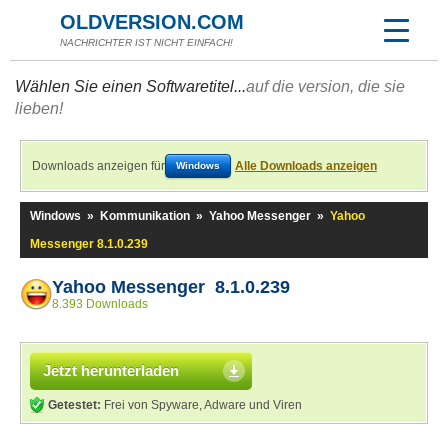
OLDVERSION.COM
NACHRICHTER IST NICHT EINFACH!
Wählen Sie einen Softwaretitel...
auf die version, die sie
lieben!
Downloads anzeigen für
Alle Downloads anzeigen
Windows
Windows
»
Kommunikation
»
Yahoo Messenger
»
Yahoo
Messenger 8.1.0.239
Yahoo Messenger 8.1.0.239
8.393 Downloads
Jetzt herunterladen
Getestet:
Frei von Spyware, Adware und Viren