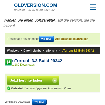
OLDVERSION.COM
NACHRICHTER IST NICHT EINFACH!
Wählen Sie einen Softwaretitel...
auf die version, die sie
lieben!
Downloads anzeigen für
Alle Downloads anzeigen
Windows
Windows
»
Dateifreigabe
»
uTorrent
»
uTorrent 3.3 Build 29342
uTorrent 3.3 Build 29342
1.182 Downloads
Jetzt herunterladen
Getestet:
Frei von Spyware, Adware und Viren
Verfügbare Downloads:
Windows