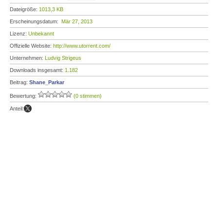
Dateigröße:
1013,3 KB
Erscheinungsdatum:
Mär 27, 2013
Lizenz:
Unbekannt
Offizielle Website:
http://www.utorrent.com/
Unternehmen:
Ludvig Strigeus
Downloads insgesamt:
1.182
Beitrag:
Shane_Parkar
Bewertung:
(0 stimmen)
Anteil: