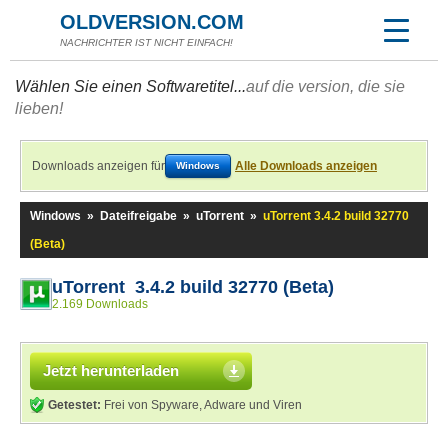
OLDVERSION.COM
NACHRICHTER IST NICHT EINFACH!
Wählen Sie einen Softwaretitel...
auf die version, die sie
lieben!
Downloads anzeigen für
Alle Downloads anzeigen
Windows
Windows
»
Dateifreigabe
»
uTorrent
»
uTorrent 3.4.2 build 32770
(Beta)
uTorrent 3.4.2 build 32770 (Beta)
2.169 Downloads
Jetzt herunterladen
Getestet:
Frei von Spyware, Adware und Viren