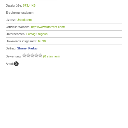
Dateigröße:
873,4 KB
Erscheinungsdatum:
Lizenz:
Unbekannt
Offizielle Website:
http://www.utorrent.com/
Unternehmen:
Ludvig Strigeus
Downloads insgesamt:
6.090
Beitrag:
Shane_Parkar
Bewertung:
(0 stimmen)
Anteil: