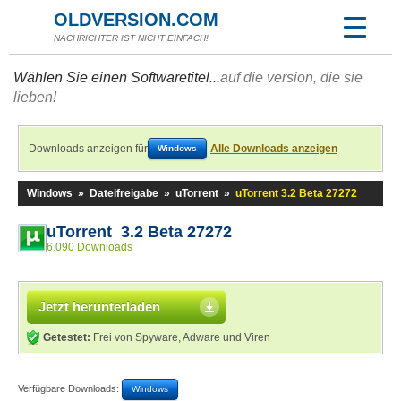
OLDVERSION.COM
NACHRICHTER IST NICHT EINFACH!
Wählen Sie einen Softwaretitel...
auf die version, die sie
lieben!
Downloads anzeigen für
Alle Downloads anzeigen
Windows
Windows
»
Dateifreigabe
»
uTorrent
»
uTorrent 3.2 Beta 27272
uTorrent 3.2 Beta 27272
6.090 Downloads
Jetzt herunterladen
Getestet:
Frei von Spyware, Adware und Viren
Verfügbare Downloads:
Windows