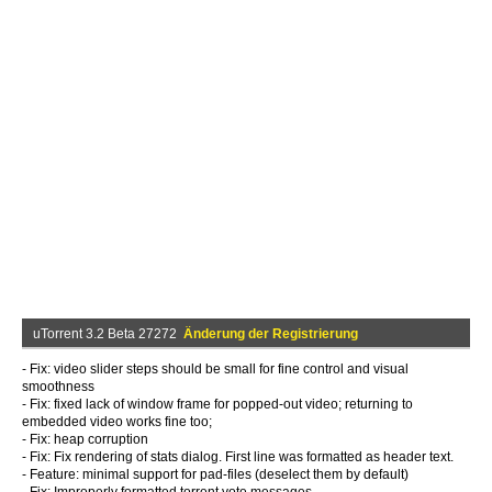
uTorrent 3.2 Beta 27272
Änderung der Registrierung
- Fix: video slider steps should be small for fine control and visual
smoothness
- Fix: fixed lack of window frame for popped-out video; returning to
embedded video works fine too;
- Fix: heap corruption
- Fix: Fix rendering of stats dialog. First line was formatted as header text.
- Feature: minimal support for pad-files (deselect them by default)