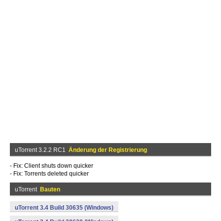
uTorrent 3.2.2 RC1
Änderung der Registrierung
- Fix: Client shuts down quicker
- Fix: Torrents deleted quicker
uTorrent
Bauten
uTorrent 3.4 Build 30635 (Windows)