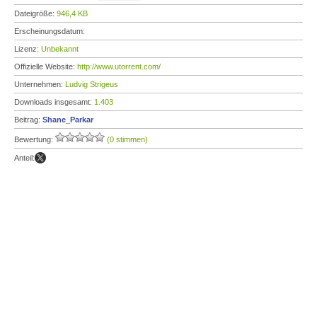
Dateigröße:
946,4 KB
Erscheinungsdatum:
Lizenz:
Unbekannt
Offizielle Website:
http://www.utorrent.com/
Unternehmen:
Ludvig Strigeus
Downloads insgesamt:
1.403
Beitrag:
Shane_Parkar
Bewertung:
(0 stimmen)
Anteil: