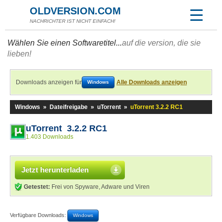
OLDVERSION.COM
NACHRICHTER IST NICHT EINFACH!
Wählen Sie einen Softwaretitel...
auf die version, die sie
lieben!
Downloads anzeigen für
Alle Downloads anzeigen
Windows
Windows
»
Dateifreigabe
»
uTorrent
»
uTorrent 3.2.2 RC1
uTorrent 3.2.2 RC1
1.403 Downloads
Jetzt herunterladen
Getestet:
Frei von Spyware, Adware und Viren
Verfügbare Downloads:
Windows