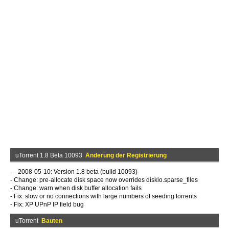
uTorrent 1.8 Beta 10093
Änderung der Registrierung
--- 2008-05-10: Version 1.8 beta (build 10093)
- Change: pre-allocate disk space now overrides diskio.sparse_files
- Change: warn when disk buffer allocation fails
- Fix: slow or no connections with large numbers of seeding torrents
- Fix: XP UPnP IP field bug
uTorrent
Bauten