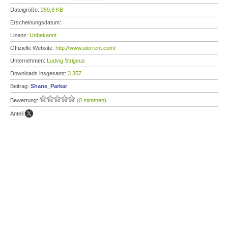
Dateigröße:
259,8 KB
Erscheinungsdatum:
Lizenz:
Unbekannt
Offizielle Website:
http://www.utorrent.com/
Unternehmen:
Ludvig Strigeus
Downloads insgesamt:
3.357
Beitrag:
Shane_Parkar
Bewertung:
(0 stimmen)
Anteil: