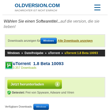
OLDVERSION.COM
NACHRICHTER IST NICHT EINFACH!
Wählen Sie einen Softwaretitel...
auf die version, die sie
lieben!
Downloads anzeigen für
Alle Downloads anzeigen
Windows
Windows
»
Dateifreigabe
»
uTorrent
»
uTorrent 1.8 Beta 10093
uTorrent 1.8 Beta 10093
3.357 Downloads
Jetzt herunterladen
Getestet:
Frei von Spyware, Adware und Viren
Verfügbare Downloads:
Windows