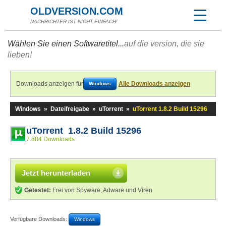
OLDVERSION.COM
NACHRICHTER IST NICHT EINFACH!
Wählen Sie einen Softwaretitel...
auf die version, die sie
lieben!
Downloads anzeigen für
Alle Downloads anzeigen
Windows
Windows
»
Dateifreigabe
»
uTorrent
»
uTorrent 1.8.2 Build 15296
uTorrent 1.8.2 Build 15296
7.884 Downloads
Jetzt herunterladen
Getestet:
Frei von Spyware, Adware und Viren
Verfügbare Downloads:
Windows