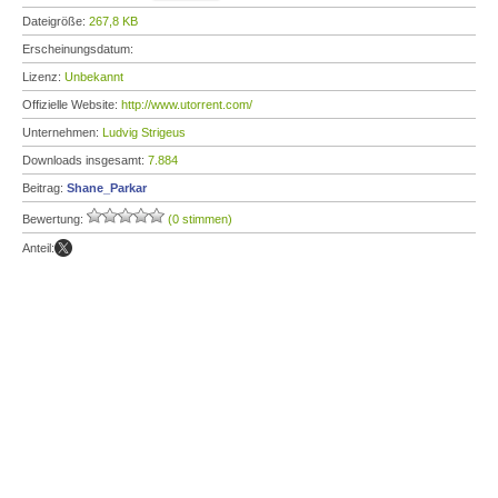
Dateigröße:
267,8 KB
Erscheinungsdatum:
Lizenz:
Unbekannt
Offizielle Website:
http://www.utorrent.com/
Unternehmen:
Ludvig Strigeus
Downloads insgesamt:
7.884
Beitrag:
Shane_Parkar
Bewertung:
(0 stimmen)
Anteil: