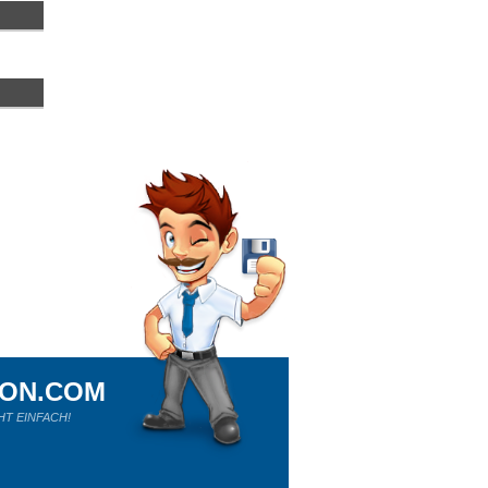
ION.COM
HT EINFACH!