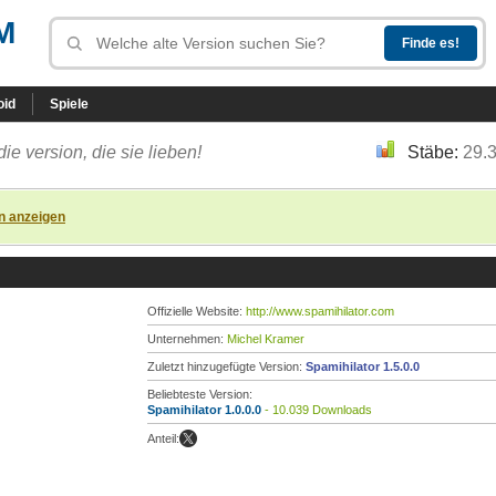
M
oid
Spiele
die version, die sie lieben!
Stäbe:
29.
n anzeigen
Offizielle Website:
http://www.spamihilator.com
Unternehmen:
Michel Kramer
Zuletzt hinzugefügte Version:
Spamihilator 1.5.0.0
Beliebteste Version:
Spamihilator 1.0.0.0
- 10.039 Downloads
Anteil: