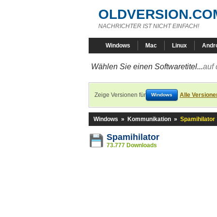
OLDVERSION.CO
NACHRICHTER IST NICHT EINFACH!
Windows
Mac
Linux
Andr
Wählen Sie einen Softwaretitel...
auf 
Zeige Versionen für
Alle Versione
Windows
Windows
»
Kommunikation
»
Spamihilator
Spamihilator
73.777 Downloads