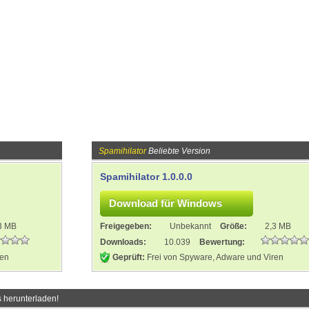
Spamihilator
Beliebte Version
Spamihilator 1.0.0.0
3 MB
Freigegeben:
Unbekannt
Größe:
2,3 MB
Downloads:
10.039
Bewertung:
ren
Geprüft:
Frei von Spyware, Adware und Viren
 herunterladen!