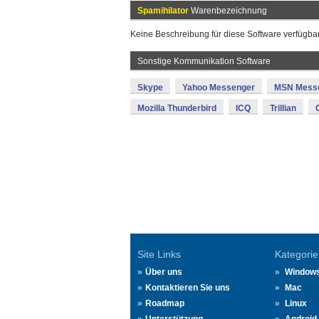
Spamihilator
Warenbezeichnung
Keine Beschreibung für diese Software verfügbar
Sonstige Kommunikation Software
Skype
Yahoo Messenger
MSN Mess
Mozilla Thunderbird
ICQ
Trillian
Site Links
Kategorie
Über uns
Window
Kontaktieren Sie uns
Mac
Roadmap
Linux