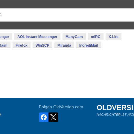
.
enger
AOL Instant Messenger
ManyCam
mIRC
X-Lite
Gaim
Firefox
WinSCP
Miranda
IncrediMail
OLDVERS
Folgen OldVersion.com
s
NACHRICHTER IST NIC