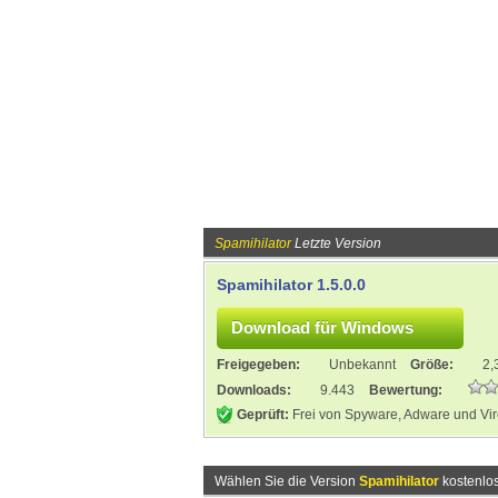
Spamihilator
Letzte Version
Spamihilator 1.5.0.0
Freigegeben:
Unbekannt
Größe:
2,
Downloads:
9.443
Bewertung:
Geprüft:
Frei von Spyware, Adware und Vi
Wählen Sie die Version
Spamihilator
kostenlos