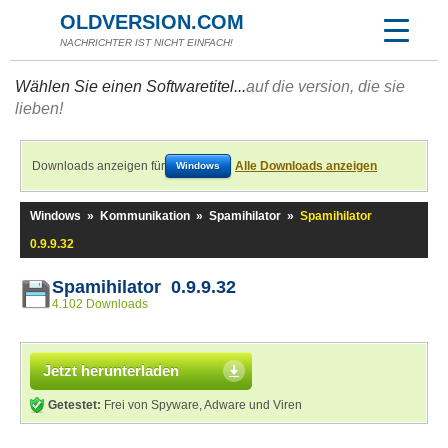
OLDVERSION.COM
NACHRICHTER IST NICHT EINFACH!
Wählen Sie einen Softwaretitel...
auf die version, die sie
lieben!
Downloads anzeigen für
Alle Downloads anzeigen
Windows
Windows
»
Kommunikation
»
Spamihilator
»
Spamihilator
0.9.9.32
Spamihilator 0.9.9.32
4.102 Downloads
Jetzt herunterladen
Getestet:
Frei von Spyware, Adware und Viren