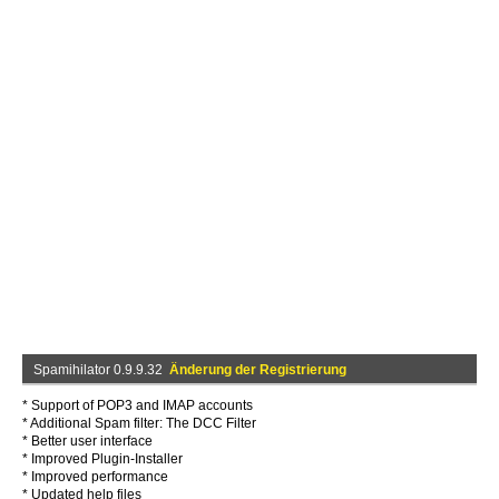
Spamihilator 0.9.9.32
Änderung der Registrierung
* Support of POP3 and IMAP accounts
* Additional Spam filter: The DCC Filter
* Better user interface
* Improved Plugin-Installer
* Improved performance
* Updated help files