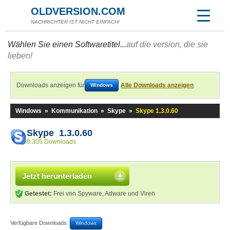
OLDVERSION.COM
NACHRICHTER IST NICHT EINFACH!
Wählen Sie einen Softwaretitel...
auf die version, die sie
lieben!
Downloads anzeigen für
Alle Downloads anzeigen
Windows
Windows
»
Kommunikation
»
Skype
»
Skype 1.3.0.60
Skype 1.3.0.60
8.305 Downloads
Jetzt herunterladen
Getestet:
Frei von Spyware, Adware und Viren
Verfügbare Downloads:
Windows