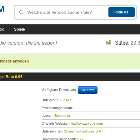
M
oid
Spiele
die version, die sie lieben!
Stäbe:
29.
nloads anzeigen
pe Beta 0.95
Verfügbare Downloads:
Windows
Dateigröße:
3,2 MB
Erscheinungsdatum:
Lizenz:
Unbekannt
Offizielle Website:
http://www.skype.com
Unternehmen:
Skype Technologies S.A
Downloads insgesamt:
6.273