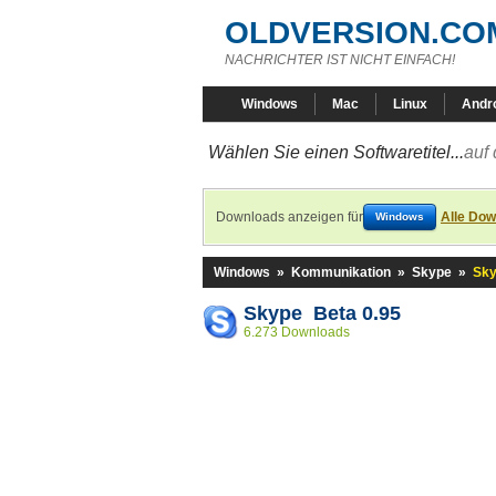
OLDVERSION.CO
NACHRICHTER IST NICHT EINFACH!
Windows
Mac
Linux
Andr
Wählen Sie einen Softwaretitel...
auf 
Downloads anzeigen für
Alle Dow
Windows
Windows
»
Kommunikation
»
Skype
»
Sky
Skype Beta 0.95
6.273 Downloads