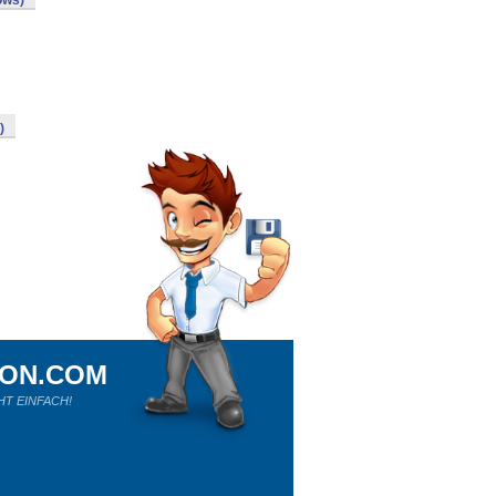
ows)
)
ION.COM
HT EINFACH!