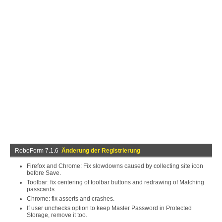
RoboForm 7.1.6
Änderung der Registrierung
Firefox and Chrome: Fix slowdowns caused by collecting site icon
before Save.
Toolbar: fix centering of toolbar buttons and redrawing of Matching
passcards.
Chrome: fix asserts and crashes.
If user unchecks option to keep Master Password in Protected
Storage, remove it too.