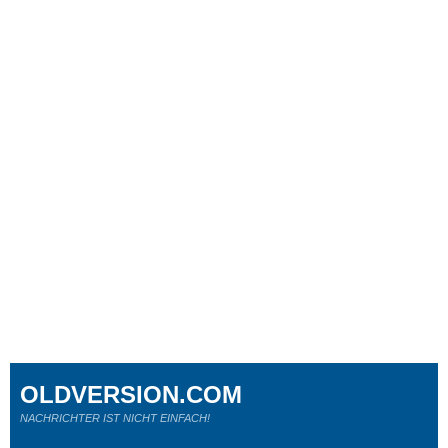
OLDVERSION.COM
NACHRICHTER IST NICHT EINFACH!