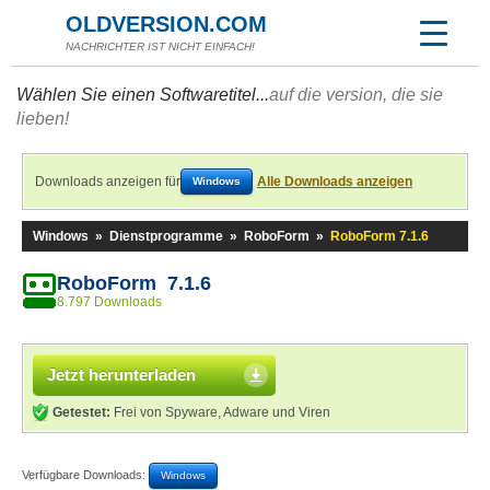
OLDVERSION.COM
NACHRICHTER IST NICHT EINFACH!
Wählen Sie einen Softwaretitel...
auf die version, die sie
lieben!
Downloads anzeigen für
Alle Downloads anzeigen
Windows
Windows
»
Dienstprogramme
»
RoboForm
»
RoboForm 7.1.6
RoboForm 7.1.6
8.797 Downloads
Jetzt herunterladen
Getestet:
Frei von Spyware, Adware und Viren
Verfügbare Downloads:
Windows