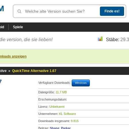
M
oid
Spiele
die version, die sie lieben!
Stäbe:
29.
nloads anzeigen
tive
»
QuickTime Alternative 1.67
7
Verfügbare Downloads:
Windows
Dateigröße:
11,7 MB
Erscheinungsdatum:
Lizenz:
Unbekannt
Unternehmen:
KL Software
Downloads insgesamt:
9.815
Beitrag:
Shane_Parkar