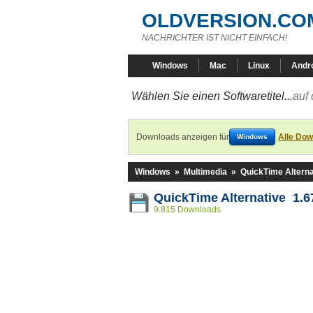
OLDVERSION.CO
NACHRICHTER IST NICHT EINFACH!
Windows
Mac
Linux
Andr
Wählen Sie einen Softwaretitel...
auf 
Downloads anzeigen für
Alle Dow
Windows
Windows
»
Multimedia
»
QuickTime Alterna
QuickTime Alternative 1.6
9.815 Downloads