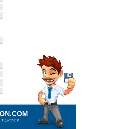
ION.COM
HT EINFACH!