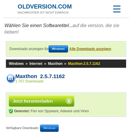
OLDVERSION.COM
NACHRICHTER IST NICHT EINFACH!
Wählen Sie einen Softwaretitel...
auf die version, die sie
lieben!
Downloads anzeigen für
Alle Downloads anzeigen
Windows
Windows
»
Internet
»
Maxthon
»
Maxthon 2.5.7.1162
Maxthon 2.5.7.1162
1.707 Downloads
Jetzt herunterladen
Getestet:
Frei von Spyware, Adware und Viren
Verfügbare Downloads:
Windows