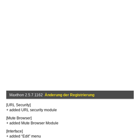
Maxthon 2.5.7.1162
Änderung der Registrierung
[URL Security]
+ added URL security module
[Mute Browser]
+ added Mute Browser Module
[Interface]
+ added “Edit” menu