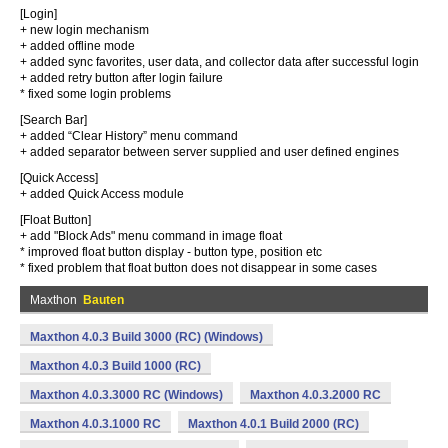
[Login]
+ new login mechanism
+ added offline mode
+ added sync favorites, user data, and collector data after successful login
+ added retry button after login failure
* fixed some login problems
[Search Bar]
+ added “Clear History” menu command
+ added separator between server supplied and user defined engines
[Quick Access]
+ added Quick Access module
[Float Button]
+ add "Block Ads" menu command in image float
* improved float button display - button type, position etc
* fixed problem that float button does not disappear in some cases
Maxthon
Bauten
Maxthon 4.0.3 Build 3000 (RC) (Windows)
Maxthon 4.0.3 Build 1000 (RC)
Maxthon 4.0.3.3000 RC (Windows)
Maxthon 4.0.3.2000 RC
Maxthon 4.0.3.1000 RC
Maxthon 4.0.1 Build 2000 (RC)